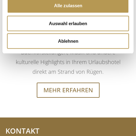
Alle zulassen
Musik, Lesungen und mehr
UNSER KULTUR-
Auswahl erlauben
ANGEBOT
Ablehnen
Buchvorstellungen, Musik und andere
kulturelle Highlights in Ihrem Urlaubshotel
direkt am Strand von Rügen.
MEHR ERFAHREN
KONTAKT