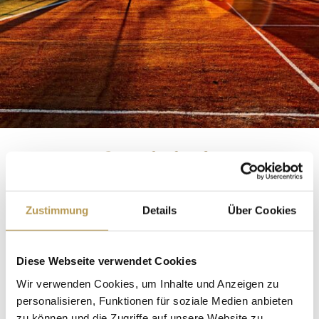
Sportlich aktiv
UNSER SPORT-ANGEBOT
Zustimmung
Details
Über Cookies
Freuen Sie sich auf aktive Momente in Ihrem Rügen-
Urlaub und genießen Sie unser sportliches Angebot.
Diese Webseite verwendet Cookies
Wir verwenden Cookies, um Inhalte und Anzeigen zu
MEHR ERFAHREN
personalisieren, Funktionen für soziale Medien anbieten
zu können und die Zugriffe auf unsere Website zu