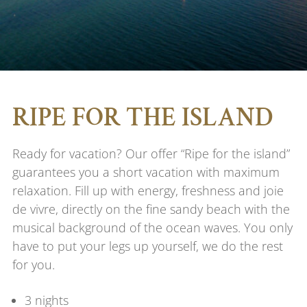
RIPE FOR THE ISLAND
Ready for vacation? Our offer “Ripe for the island”
guarantees you a short vacation with maximum
relaxation. Fill up with energy, freshness and joie
de vivre, directly on the fine sandy beach with the
musical background of the ocean waves. You only
have to put your legs up yourself, we do the rest
for you.
3 nights