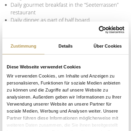
Daily gourmet breakfast in the “Seeterrassen”
restaurant
Daily dinner as part of half board
A relaxing treatment with “island ingredients” in
the “RÜLAX” Beauty & SPA
An application “Davita Light Shower” to promote
Zustimmung
Details
Über Cookies
your good mood
Use of the “RÜLAX” Beauty & SPA
Bathrobe and wellness slippers for the time of
Diese Webseite verwendet Cookies
your stay
Wir verwenden Cookies, um Inhalte und Anzeigen zu
Free high-speed WLAN
personalisieren, Funktionen für soziale Medien anbieten
Car parking space worth 15 € per day
zu können und die Zugriffe auf unsere Website zu
analysieren. Außerdem geben wir Informationen zu Ihrer
Overnight stays:
Verwendung unserer Website an unsere Partner für
3 nights
soziale Medien, Werbung und Analysen weiter. Unsere
Partner führen diese Informationen möglicherweise mit
Price:
weiteren Daten zusammen, die Sie ihnen bereitgestellt