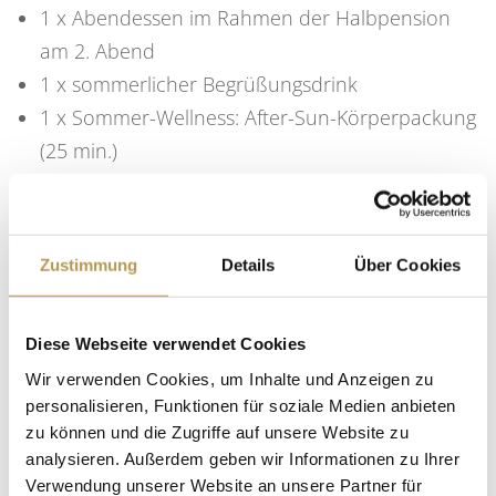
1 x Abendessen im Rahmen der Halbpension
am 2. Abend
1 x sommerlicher Begrüßungsdrink
1 x Sommer-Wellness: After-Sun-Körperpackung
(25 min.)
1 x Kaffee oder Tee und Kuchen aus unserer
hauseigenen Konditorei
Nutzung des »RÜLAX« Beauty & SPA
Zustimmung
Details
Über Cookies
kostenfreies WLAN
Bademantel und Wellness-Slipper für die Zeit
Diese Webseite verwendet Cookies
Ihres Aufenthaltes
Wir verwenden Cookies, um Inhalte und Anzeigen zu
PKW-Stellplatz im Wert von 15 € pro Tag bei
personalisieren, Funktionen für soziale Medien anbieten
Buchung bis 31.03.2026
zu können und die Zugriffe auf unsere Website zu
Parkrabatt von 10 € pro Tag bei Buchung ab
analysieren. Außerdem geben wir Informationen zu Ihrer
01.04.2026
Verwendung unserer Website an unsere Partner für