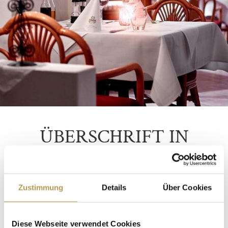
ÜBERSCHRIFT IN
GROSSBUCHSTABEN
Genießen Sie in unserem Restaurant mit
Zustimmung
Details
Über Cookies
Meerblick leichte, köstliche und raffiniert
zubereitete Spezialitäten. Dabei liegt unser
Diese Webseite verwendet Cookies