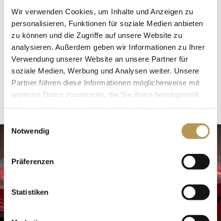
Fokus auch auf der Verwendung regionaler
Wir verwenden Cookies, um Inhalte und Anzeigen zu
Produkte. Die Insel Rügen bietet eine Fülle
personalisieren, Funktionen für soziale Medien anbieten
zu können und die Zugriffe auf unsere Website zu
gesunder und gehaltvoller Lebensmittel und
analysieren. Außerdem geben wir Informationen zu Ihrer
authentischer Produkte, die wir für Sie
Verwendung unserer Website an unsere Partner für
schonend und mit viel Sorgfalt und
soziale Medien, Werbung und Analysen weiter. Unsere
Partner führen diese Informationen möglicherweise mit
Leidenschaft zubereiten.
weiteren Daten zusammen, die Sie ihnen bereitgestellt
haben oder die sie im Rahmen Ihrer Nutzung der Dienste
gesammelt haben.
Einwilligungsauswahl
Notwendig
Präferenzen
Statistiken