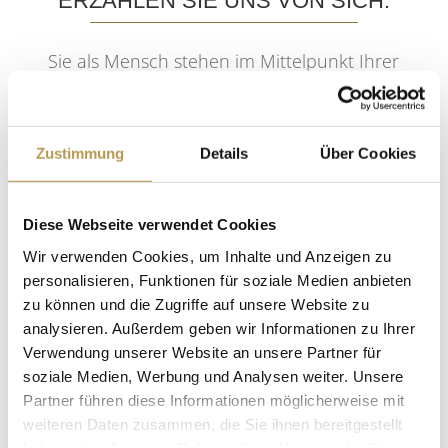
ERZÄHLEN SIE UNS VON SICH.
Sie als Mensch stehen im Mittelpunkt Ihrer
Bewerbung. Deshalb freuen wir uns über
ein paar Worte, mit denen wir Sie
Zustimmung
Details
Über Cookies
kennenlernen, viel mehr als über ein
ausgefeiltes Anschreiben. Wenn Sie schon
eine Idee haben, warum Sie das Cliff-Team
Diese Webseite verwendet Cookies
als Mitarbeiter oder Auszubildende(r)
Wir verwenden Cookies, um Inhalte und Anzeigen zu
personalisieren, Funktionen für soziale Medien anbieten
bereichern werden – perfekt! Idealerweise
zu können und die Zugriffe auf unsere Website zu
schreiben Sie uns auch kurz, welchen Job
analysieren. Außerdem geben wir Informationen zu Ihrer
Sie sich vorstellen und wann Sie anfangen
Verwendung unserer Website an unsere Partner für
soziale Medien, Werbung und Analysen weiter. Unsere
können. Und verraten Sie uns auch gerne
Partner führen diese Informationen möglicherweise mit
schon, welches Gehalt Sie haben möchten.
weiteren Daten zusammen, die Sie ihnen bereitgestellt
Zur perfekten Bewerbung gehören
haben oder die sie im Rahmen Ihrer Nutzung der Dienste