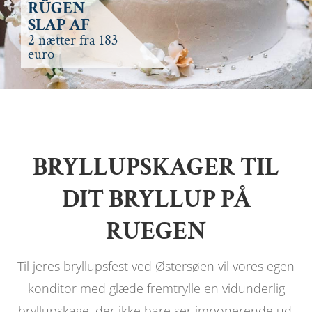
RÜGEN
SLAP AF
2 nætter fra 183
euro
BRYLLUPSKAGER TIL
DIT BRYLLUP PÅ
RUEGEN
Til jeres bryllupsfest ved Østersøen vil vores egen
konditor med glæde fremtrylle en vidunderlig
bryllupskage, der ikke bare ser imponerende ud,