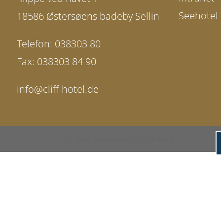
Seehotel
18586 Østersøens badeby Sellin
Telefon:
038303 80
Fax:
038303 84 90
info@cliff-hotel.de
© 2026 Privathotels Dr. Lohbeck