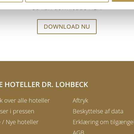
du kan downloade HER.
DOWNLOAD NU
E HOTELLER DR. LOHBECK
k over alle hoteller
Aftryk
ser i pressen
Beskyttelse af data
 / Nye hoteller
Erklæring om tilgænge
AGB