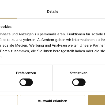
S-BEHANDLINGER PÅ CLI
Details
RÜGEN
Cookies
ik over vores tilbud i “RÜLAX” Beauty & SPA.
nhalte und Anzeigen zu personalisieren, Funktionen für soziale
Website zu analysieren. Außerdem geben wir Informationen zu I
r velvære og wellness under dit ophold på Rü
r soziale Medien, Werbung und Analysen weiter. Unsere Partner
se af beroligende behandlinger med udsøgte p
 Daten zusammen, die Sie ihnen bereitgestellt haben oder die s
n.
højeste niveau.
Du finder alle tilbud og oplysninger i vores
Präferenzen
Statistiken
Spa-brochure
som du kan
downloade HER som PDF
Auswahl erlauben