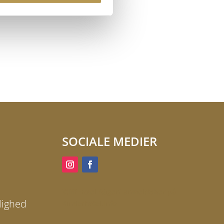
SOCIALE MEDIER
'Cliff Hotel Rügen' anmeldelser på
lighed
Kinderhotel.Info