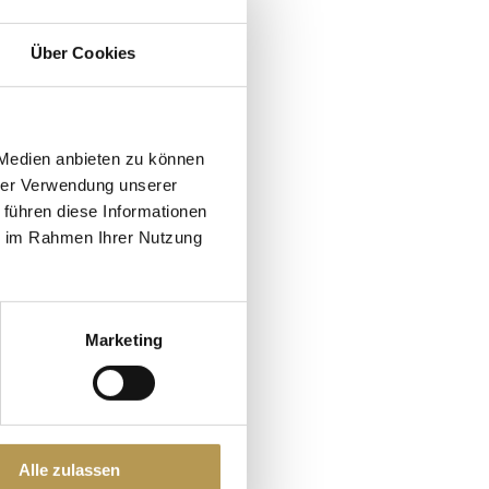
FF HOTEL
Über Cookies
 Nyd de mange
 Medien anbieten zu können
hrer Verwendung unserer
gen. Oplev den
 führen diese Informationen
lejeprodukter på
ie im Rahmen Ihrer Nutzung
Marketing
Alle zulassen