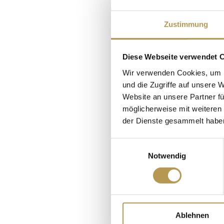
WELLNES
Zustimmung
Diese Webseite verwendet 
Få et overbl
Wir verwenden Cookies, um I
und die Zugriffe auf unsere 
muligheder fo
Website an unsere Partner fü
sensuelle nydel
möglicherweise mit weiteren
der Dienste gesammelt habe
Einwilligungsauswahl
Notwendig
Ablehnen