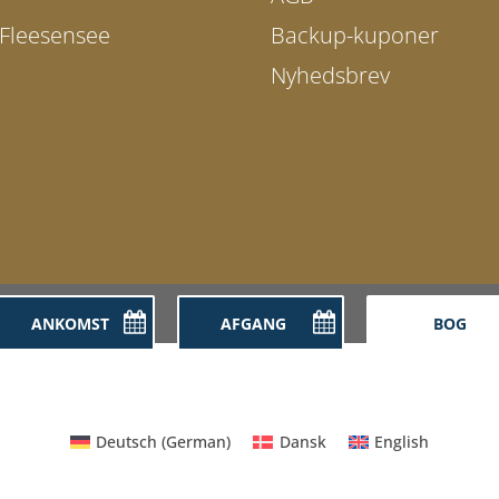
 Fleesensee
Backup-kuponer
Nyhedsbrev
Deutsch
(
German
)
Dansk
English