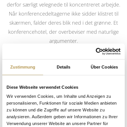
derfor særligt velegnede til koncentreret arbejde.
Når konferencedeltagerne ikke sidder klistret til
skærmen, falder deres blik ned i det grønne. Et
konferencehotel, der overbeviser med naturlige
argumenter.
PLADS TIL AT TÆNKE, PLADS TIL
AT TRÆKKE VEJRET
Zustimmung
Details
Über Cookies
Med forskellige siddepladser kan der arrangeres
Diese Webseite verwendet Cookies
konferencer for små grupper på op til 200
Wir verwenden Cookies, um Inhalte und Anzeigen zu
personer. Ved at kombinere lokaler med de
personalisieren, Funktionen für soziale Medien anbieten
rummelige foyerer imellem er det også muligt at
zu können und die Zugriffe auf unsere Website zu
afholde større arrangementer som udstillinger
analysieren. Außerdem geben wir Informationen zu Ihrer
Verwendung unserer Website an unsere Partner für
eller messer. Udendørsområdet, der fører ned til